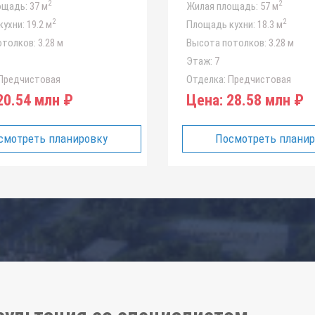
2
2
ощадь:
37 м
Жилая площадь:
57 м
2
2
ухни:
19.2 м
Площадь кухни:
18.3 м
отолков:
3.28 м
Высота потолков:
3.28 м
Этаж:
7
Предчистовая
Отделка:
Предчистовая
0.54 млн ₽
Цена:
28.58 млн ₽
смотреть планировку
Посмотреть плани