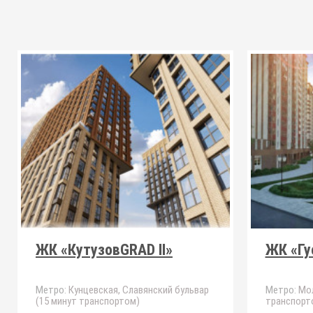
ЖК «КутузовGRAD II»
ЖК «Гу
Метро:
Кунцевская, Славянский бульвар
Метро:
Мол
(15 минут транспортом)
транспорт