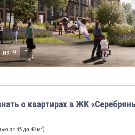
из
9
знать о квартирах в ЖК «Серебрян
2
ью от 45 до 48 м
)