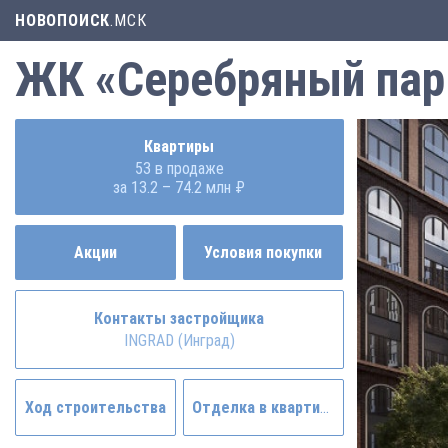
НОВОПОИСК
.МСК
ЖК «Серебряный пар
Квартиры
53 в продаже
за 13.2 – 74.2 млн ₽
Акции
Условия покупки
Контакты застройщика
INGRAD (Инград)
Ход строительства
Отделка в квартире