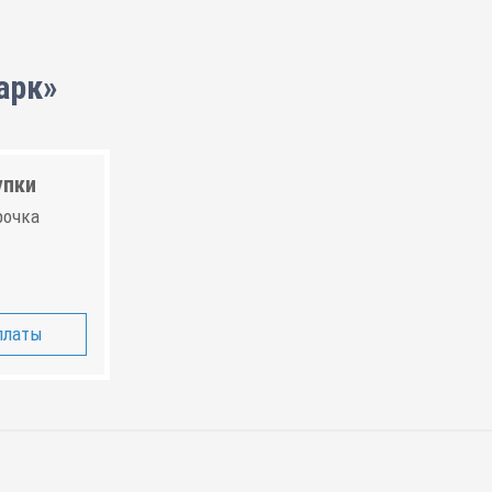
арк»
упки
рочка
платы