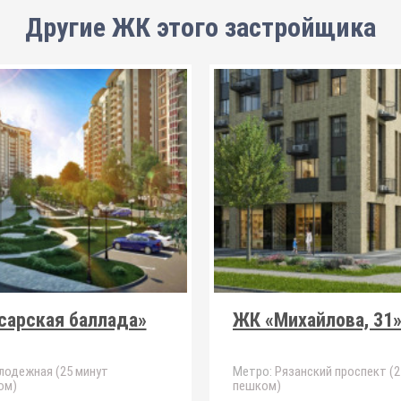
Другие ЖК этого застройщика
сарская баллада»
ЖК «Михайлова, 31
одежная (25 минут
Метро:
Рязанский проспект (2
ом)
пешком)