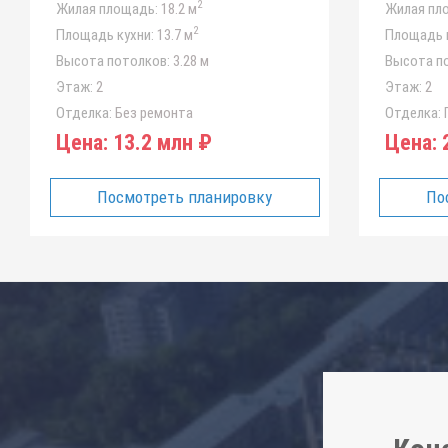
2
Жилая площадь:
18.2 м
Жилая пл
2
Площадь кухни:
13.7 м
Площадь к
Высота потолков:
3.28 м
Высота п
Этаж:
2
Этаж:
2
Отделка:
Без ремонта
Отделка:
Цена:
13.2 млн ₽
Цена:
2
Посмотреть планировку
По