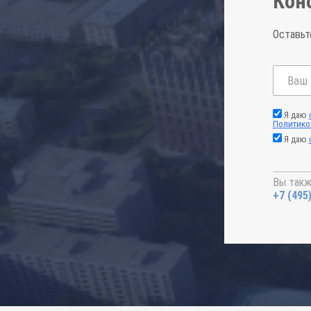
Кон
Оставьт
Я даю
Политико
Я даю
Вы такж
+7 (495