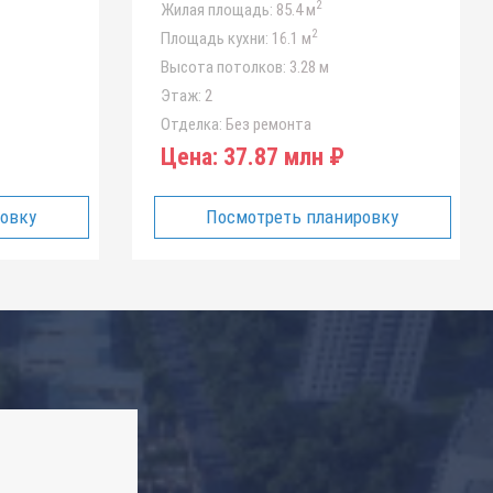
2
Жилая площадь:
85.4 м
2
Площадь кухни:
16.1 м
Высота потолков:
3.28 м
Этаж:
2
Отделка:
Без ремонта
Цена:
37.87 млн ₽
ровку
Посмотреть планировку