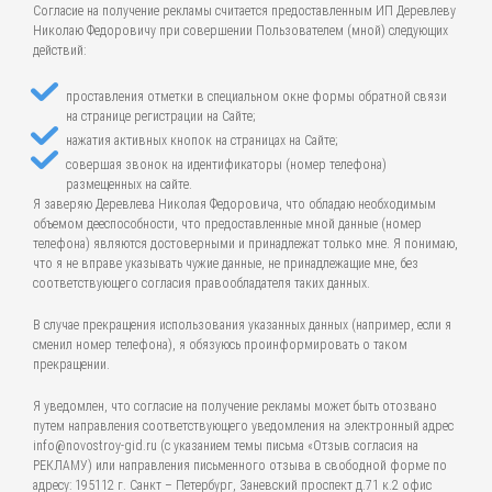
Согласие на получение рекламы считается предоставленным ИП Деревлеву
Николаю Федоровичу при совершении Пользователем (мной) следующих
действий:
проставления отметки в специальном окне формы обратной связи
на странице регистрации на Сайте;
нажатия активных кнопок на страницах на Сайте;
совершая звонок на идентификаторы (номер телефона)
размещенных на сайте.
Я заверяю Деревлева Николая Федоровича, что обладаю необходимым
объемом дееспособности, что предоставленные мной данные (номер
телефона) являются достоверными и принадлежат только мне. Я понимаю,
что я не вправе указывать чужие данные, не принадлежащие мне, без
соответствующего согласия правообладателя таких данных.
В случае прекращения использования указанных данных (например, если я
сменил номер телефона), я обязуюсь проинформировать о таком
прекращении.
Я уведомлен, что согласие на получение рекламы может быть отозвано
путем направления соответствующего уведомления на электронный адрес
info@novostroy-gid.ru (с указанием темы письма «Отзыв согласия на
РЕКЛАМУ) или направления письменного отзыва в свободной форме по
адресу: 195112 г. Санкт – Петербург, Заневский проспект д.71 к.2 офис