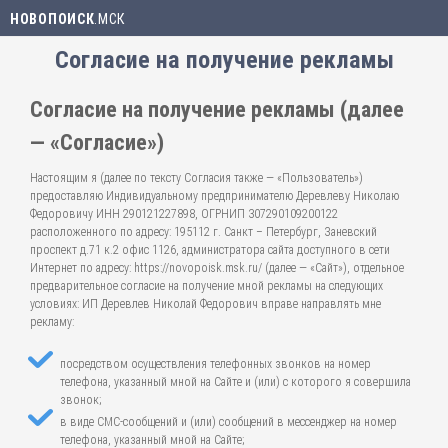
НОВОПОИСК
.МСК
Согласие на получение рекламы
Согласие на получение рекламы (далее
— «Согласие»)
Настоящим я (далее по тексту Согласия также — «Пользователь»)
предоставляю Индивидуальному предпринимателю Деревлеву Николаю
Федоровичу ИНН 290121227898, ОГРНИП 307290109200122
расположенного по адресу: 195112 г. Санкт – Петербург, Заневский
проспект д.71 к.2 офис 1126, администратора сайта доступного в сети
Интернет по адресу: https://novopoisk.msk.ru/ (далее — «Сайт»), отдельное
предварительное согласие на получение мной рекламы на следующих
условиях: ИП Деревлев Николай Федорович вправе направлять мне
рекламу:
посредством осуществления телефонных звонков на номер
телефона, указанный мной на Сайте и (или) с которого я совершила
звонок;
в виде СМС-сообщений и (или) сообщений в мессенджер на номер
телефона, указанный мной на Сайте;